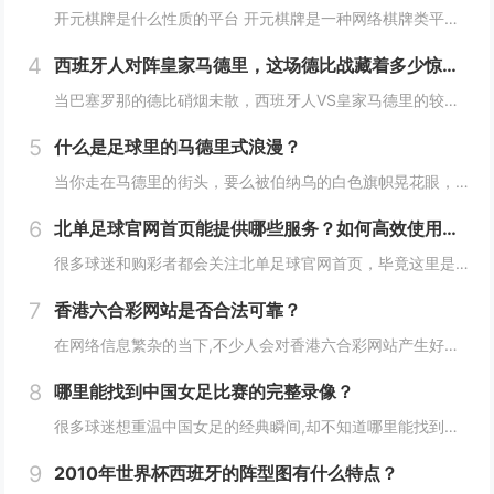
开元棋牌是什么性质的平台 开元棋牌是一种网络棋牌类平台,这类平台打着休闲娱乐的旗号，以各类棋牌游戏为载体，需要明确的是，在我国，除特定合法场所和经严格审批的特定网络博彩项目外，网络棋牌赌博属于违法行为，很多类似的所谓开元棋牌平台，其本质并...
4
西班牙人对阵皇家马德里，这场德比战藏着多少惊喜与恩怨？
当巴塞罗那的德比硝烟未散，西班牙人VS皇家马德里的较量同样牵动着西甲球迷的心，这场对决不止是积分榜上的博弈，更是加泰罗尼亚“黑马”与马德里“银河战舰”的风格碰撞，背后藏着历史恩怨、战术博弈与球星闪光的多重看点。 历史交锋：皇马的统治与...
5
什么是足球里的马德里式浪漫？
当你走在马德里的街头，要么被伯纳乌的白色旗帜晃花眼，要么被万达大都会（曾是卡尔德隆）的红色海洋暖到心，这座城市的足球浪漫，一半是皇马的星光传奇，一半是马竞的铁血坚守，两种味道混在一起，就成了独一份的“马德里式浪漫”。 皇马：用星光与传...
6
北单足球官网首页能提供哪些服务？如何高效使用其功能？
很多球迷和购彩者都会关注北单足球官网首页，毕竟这里是了解北京单场足球彩票、获取赛事资讯的核心入口，但你真的清楚首页能提供哪些服务，又该怎么高效利用这些功能吗？今天就来详细拆解一下。 北单足球官网首页的核心服务模块有哪些？ 北单足球官网首...
7
香港六合彩网站是否合法可靠？
在网络信息繁杂的当下,不少人会对香港六合彩网站产生好奇，究竟这些网站是否合法可靠呢？接下来我们就详细探讨这个问题。 香港六合彩的基本情况 香港六合彩是香港唯一的合法彩票,由香港赛马会负责营运，它有着特定的游戏规则和开奖流程，每周二、周四...
8
哪里能找到中国女足比赛的完整录像？
很多球迷想重温中国女足的经典瞬间,却不知道哪里能找到完整、高清的比赛录像，这篇文章从获取渠道、资源特点、观看价值等角度，帮你理清“找录像”的门道。 这些渠道能稳定获取完整录像 官方平台是最靠谱的“宝库”： 中国足协/赛事官...
9
2010年世界杯西班牙的阵型图有什么特点？