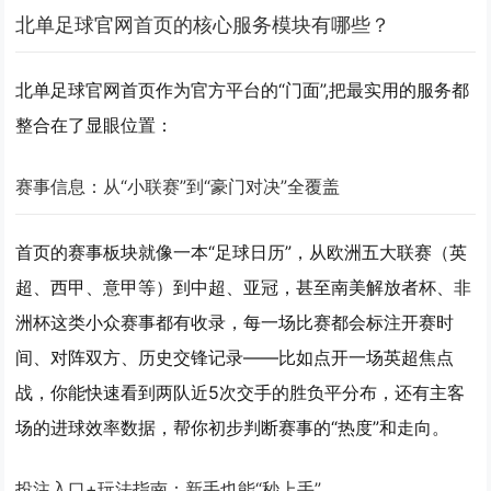
北单足球官网首页的核心服务模块有哪些？
北单足球官网首页作为官方平台的“门面”,把最实用的服务都
整合在了显眼位置：
赛事信息：从“小联赛”到“豪门对决”全覆盖
首页的
赛事板块
就像一本“足球日历”，从欧洲五大联赛（英
超、西甲、意甲等）到中超、亚冠，甚至南美解放者杯、非
洲杯这类小众赛事都有收录，每一场比赛都会标注
开赛时
间、对阵双方、历史交锋记录
——比如点开一场英超焦点
战，你能快速看到两队近5次交手的胜负平分布，还有主客
场的进球效率数据，帮你初步判断赛事的“热度”和走向。
投注入口+玩法指南：新手也能“秒上手”