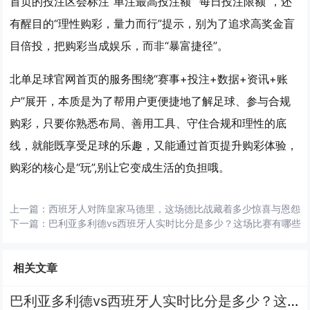
首页的投注区会标注“单注最高投注额”“每日投注限额”，还
有醒目的“理性购彩，量力而行”提示，别为了追求高奖金盲
目倍投，把购彩当成娱乐，而非“暴富捷径”。
北单足球官网首页的服务围绕“赛事+投注+数据+资讯+账
户”展开，本质是为了帮用户更便捷地了解足球、参与合规
购彩，只要你熟悉布局、善用工具、守住合规和理性的底
线，就能既享受足球的乐趣，又能通过首页提升购彩体验，
购彩的核心是“玩”,别让它变成生活的负担哦。
上一篇：
西班牙人对阵皇家马德里，这场德比战藏着多少惊喜与恩怨
下一篇：
巴利亚多利德vs西班牙人实时比分是多少？这场比赛有哪些
相关文章
巴利亚多利德vs西班牙人实时比分是多少？这场比赛有哪些关键看点？