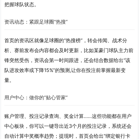
把握球队状态。
资讯动态：紧跟足球圈“热搜”
首页的资讯区就像足球圈的“热搜榜”，转会传闻、战术分
析、赛前发布会内容都会及时更新，比如某豪门球队主力前
锋突然受伤，资讯会第一时间跟进，还会结合数据给出“该
队进攻效率或下降15%”的预测,让你在投注前掌握最新变
量。
用户中心：做你的“贴心管家”
账户管理、投注记录查询、奖金计算……这些功能都在
用户
中心
板块，你可以一键导出近3个月的投注记录，系统还会
自动计算中奖概率趋势；提现时，首页会给出“绑定银行卡