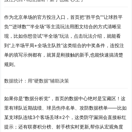
作为北京单场的官方投注入口，首页把“胜平负”“让球胜平
负”“进球数”“半全场”等主流玩法用图文结合的方式清晰呈
现，比如你想尝试“半全场”玩法，点击玩法介绍，就能看
到“上半场平局+全场主队胜”这类组合的中奖条件，连投注
单的填写示例都有，就算是刚接触的新手,也能快速搞清楚
规则。
数据统计：用“硬数据”辅助决策
如果你是“数据分析党”，首页的
数据中心
绝对是宝藏区！这
里有
球队近期战绩、球员伤停名单、攻防数据榜单
——比如
某支球队连续3个客场丢球≥2个，这类防守漏洞会直接标红
提示；还有联赛积分榜、射手榜实时更新,帮你从宏观角度