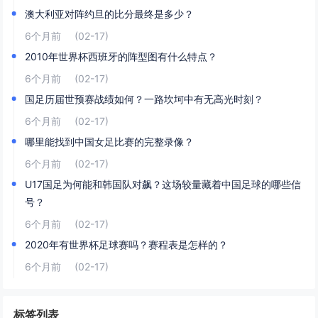
澳大利亚对阵约旦的比分最终是多少？
6个月前
(02-17)
2010年世界杯西班牙的阵型图有什么特点？
6个月前
(02-17)
国足历届世预赛战绩如何？一路坎坷中有无高光时刻？
6个月前
(02-17)
哪里能找到中国女足比赛的完整录像？
6个月前
(02-17)
U17国足为何能和韩国队对飙？这场较量藏着中国足球的哪些信
号？
6个月前
(02-17)
2020年有世界杯足球赛吗？赛程表是怎样的？
6个月前
(02-17)
标签列表