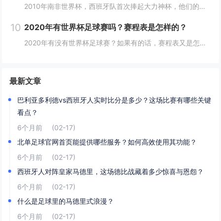
2010年南非世界杯，西班牙队首次捧起大力神杯，他们的阵型设计和人员搭配成为传控足球的经典模板，这张阵型图背后，藏着怎样的战术智慧？ 阵型框架：4-2-3-1的“控球化”改造 从纸面站位看，西班牙的阵型可归为4-2-3-1的灵活变种...
10
2020年有世界杯足球赛吗？赛程表是怎样的？
2020年有没有世界杯足球赛？如果有的话，赛程表又是怎样的？其实答案很明确：2020年并没有举办世界杯足球赛，这背后既有世界杯的举办规律，也和2020年的特殊历史背景有关,下面我们一步步梳理清楚。 世界杯的“四年之约”：2020年本就不在...
最新文章
巴利亚多利德vs西班牙人实时比分是多少？这场比赛有哪些关键
看点？
6个月前
(02-17)
北单足球官网首页能提供哪些服务？如何高效使用其功能？
6个月前
(02-17)
西班牙人对阵皇家马德里，这场德比战藏着多少惊喜与恩怨？
6个月前
(02-17)
什么是足球里的马德里式浪漫？
6个月前
(02-17)