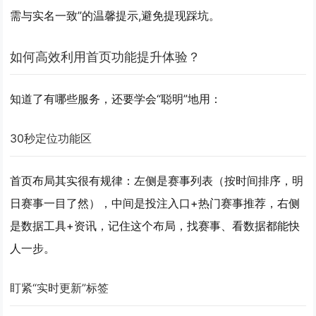
需与实名一致”的温馨提示,避免提现踩坑。
如何高效利用首页功能提升体验？
知道了有哪些服务，还要学会“聪明”地用：
30秒定位功能区
首页布局其实很有规律：
左侧是赛事列表
（按时间排序，明
日赛事一目了然），
中间是投注入口+热门赛事推荐
，
右侧
是数据工具+资讯
，记住这个布局，找赛事、看数据都能快
人一步。
盯紧“实时更新”标签