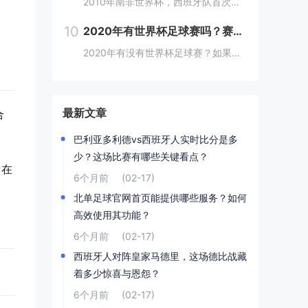
2010年南非世界杯，西班牙队首次捧起大力神杯，他们的阵型设计和人员搭配成为传控足球的经典模板，这张阵型图背后，藏着怎样的战术智慧？ 阵型框架：4-2-3-1的“控球化”改造 从纸面站位看，西班牙的阵型可归为4-2-3-1的灵活变种...
10
2020年有世界杯足球赛吗？赛程表是怎样的？
2020年有没有世界杯足球赛？如果有的话，赛程表又是怎样的？其实答案很明确：2020年并没有举办世界杯足球赛，这背后既有世界杯的举办规律，也和2020年的特殊历史背景有关,下面我们一步步梳理清楚。 世界杯的“四年之约”：2020年本就不在...
最新文章
合
巴利亚多利德vs西班牙人实时比分是多
少？这场比赛有哪些关键看点？
训在
6个月前
(02-17)
北单足球官网首页能提供哪些服务？如何
高效使用其功能？
6个月前
(02-17)
西班牙人对阵皇家马德里，这场德比战藏
着多少惊喜与恩怨？
6个月前
(02-17)