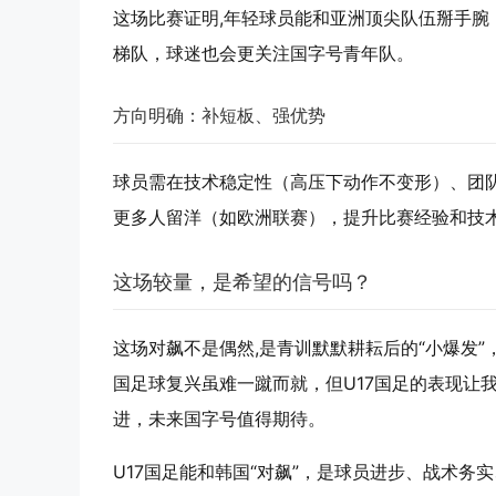
这场比赛证明,年轻球员能和亚洲顶尖队伍掰手
梯队，球迷也会更关注国字号青年队。
方向明确：补短板、强优势
球员需在
技术稳定性
（高压下动作不变形）、
团
更多人留洋（如欧洲联赛），提升比赛经验和技
这场较量，是希望的信号吗？
这场对飙不是偶然,是青训默默耕耘后的“小爆发
国足球复兴虽难一蹴而就，但U17国足的表现让
进，未来国字号值得期待。
U17国足能和韩国“对飙”，是球员进步、战术