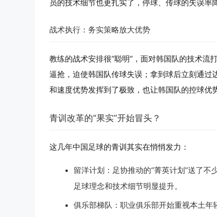
员的技术细节也更扎实了，停球、传球的失误率
战术执行：务实策略放大优势
教练的战术安排很“聪明”，面对韩国队的技术流
逼抢，迫使韩国队传球失误；拿到球后立刻通过
和速度优势发挥到了极致，也让韩国队的控球优
青训改革的“果实”开始冒头？
这几年中国足球的青训其实在悄悄发力：
留洋计划
：足协推动的“菁英计划”送了
足球理念和技术细节明显提升。
俱乐部梯队
：职业俱乐部开始重视本土年