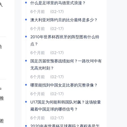
什么是足球里的马德里式浪漫？
入
6个月前
(02-17)
澳大利亚对阵约旦的比分最终是多少？
6个月前
(02-17)
2010年世界杯西班牙的阵型图有什么特
点？
励
6个月前
(02-17)
国足历届世预赛战绩如何？一路坎坷中有
无高光时刻？
6个月前
(02-17)
哪里能找到中国女足比赛的完整录像？
中
6个月前
(02-17)
推
U17国足为何能和韩国队对飙？这场较量
藏着中国足球的哪些信号？
6个月前
(02-17)
差
2020年有世界杯足球赛吗？赛程表是怎