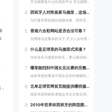
开元棋牌是什么性质的平台 开元棋牌是一种网络棋牌类平台,这类平台打着休闲娱乐的旗号，以各类棋牌游戏为载体，需要明确的是，在我国，除特定合法场所和经严格审批的特定网络博彩项目外，网络棋牌赌博属于违法行为，很多类似的所谓开元棋牌平台，其本质并...
4
西班牙人对阵皇家马德里，这场德比战藏着多少惊喜与恩怨？
当巴塞罗那的德比硝烟未散，西班牙人VS皇家马德里的较量同样牵动着西甲球迷的心，这场对决不止是积分榜上的博弈，更是加泰罗尼亚“黑马”与马德里“银河战舰”的风格碰撞，背后藏着历史恩怨、战术博弈与球星闪光的多重看点。 历史交锋：皇马的统治与...
始
5
香港六合彩网站是否合法可靠？
体
在网络信息繁杂的当下,不少人会对香港六合彩网站产生好奇，究竟这些网站是否合法可靠呢？接下来我们就详细探讨这个问题。 香港六合彩的基本情况 香港六合彩是香港唯一的合法彩票,由香港赛马会负责营运，它有着特定的游戏规则和开奖流程，每周二、周四...
6
什么是足球里的马德里式浪漫？
当你走在马德里的街头，要么被伯纳乌的白色旗帜晃花眼，要么被万达大都会（曾是卡尔德隆）的红色海洋暖到心，这座城市的足球浪漫，一半是皇马的星光传奇，一半是马竞的铁血坚守，两种味道混在一起，就成了独一份的“马德里式浪漫”。 皇马：用星光与传...
7
哪里能找到中国女足比赛的完整录像？
很多球迷想重温中国女足的经典瞬间,却不知道哪里能找到完整、高清的比赛录像，这篇文章从获取渠道、资源特点、观看价值等角度，帮你理清“找录像”的门道。 这些渠道能稳定获取完整录像 官方平台是最靠谱的“宝库”： 中国足协/赛事官...
8
北单足球官网首页能提供哪些服务？如何高效使用其功能？
后，
很多球迷和购彩者都会关注北单足球官网首页，毕竟这里是了解北京单场足球彩票、获取赛事资讯的核心入口，但你真的清楚首页能提供哪些服务，又该怎么高效利用这些功能吗？今天就来详细拆解一下。 北单足球官网首页的核心服务模块有哪些？ 北单足球官网首...
9
2010年世界杯西班牙的阵型图有什么特点？