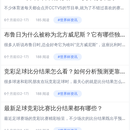
不少体育迷每天都会点开CCTV5的节目单,就为了不错过喜欢的赛事或栏目，今天的CCTV5到底藏着哪些惊喜？咱们从早到晚，一步步拆解这份“体育盛宴”的安排~ 早间时段：资讯+经典赛事，唤醒活力清晨 早上7:00，《体育晨报》 准时“敲...
6个月前
(02-17)
185 阅读
#世界杯资讯
布鲁日为什么被称为北方威尼斯？它有哪些独特魅力？
很多人听说布鲁日时,总会好奇它为啥叫“北方威尼斯”，这座比利时的小城到底藏着多少惊喜？今天咱们就来聊聊布鲁日的故事，看看它的水乡风情和独特魅力到底从何而来。 “北方威尼斯”的由来：水与城的共生密码 布鲁日的名字在古弗拉芒语里意为“桥”，...
6个月前
(02-17)
188 阅读
#世界杯资讯
竞彩足球比分结果怎么看？如何分析预测更靠谱？
很多球迷和彩民朋友在玩竞彩足球时，最关心的就是比分结果怎么看、怎么分析预测才更靠谱，今天咱们就围绕竞彩比分的相关问题，详细聊聊其中的门道，从查询渠道到分析技巧，帮大家理清思路。 竞彩比分结果的查询渠道 想要第一时间获取准确的竞彩比分...
6个月前
(02-17)
188 阅读
#世界杯资讯
最新足球竞彩比赛比分结果都有哪些？
最近足球赛场的竞彩比赛精彩纷呈，不少场次的比分结果既出乎预料，又让球迷和彩民们津津乐道，从欧洲五大联赛到国内的中超赛场，不同级别的赛事都产出了不少值得关注的竞彩比分，下面就来详细看看近期都有哪些关键的竞彩比赛比分结果,以及这些比分背后的赛事...