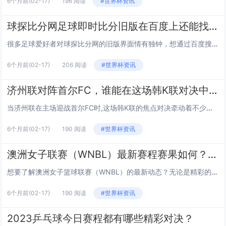
6个月前
(02-17)
196 阅读
#世界杯资讯
球探比分网足球即时比分旧版在百度上还能找到吗？
很多足球爱好者对球探比分网的旧版界面情有独钟，想通过百度搜索找到旧版入口，这个问题的答案需要结合网站迭代、搜索现状和安全规范来分析,下面我们从多个角度聊聊这个话题。 旧版球探比分网的“怀旧吸引力” 不少老球迷对旧版的设计逻辑“爱不释手”...
6个月前
(02-17)
206 阅读
#世界杯资讯
济州联对阵首尔FC，谁能在这场韩K联对决中更胜一筹？
当济州联在主场迎战首尔FC时,这场韩K联的焦点对决牵动着不少球迷的目光，两支球队的状态、交锋史、核心球员发挥都会影响比赛走向，我们不妨从多个角度来分析这场较量的潜在看点。 两队近期状态：谁的势头更猛？ 济州联近期在联赛中的表现可圈可点,...
6个月前
(02-17)
190 阅读
#世界杯资讯
澳洲女子联赛（WNBL）最新赛程赛果如何？各队表现有哪些亮点？
想要了解澳洲女子篮球联赛（WNBL）的最新动态？无论是精彩的赛程对决，还是各队的胜负走向，这里都能给你清晰梳理！我们从赛程安排、赛果速递、球队亮点、季后赛争夺到球星动态，带你全面看懂这项充满活力的赛事。 近期赛程安排：常规赛激战正酣，...
6个月前
(02-17)
190 阅读
#世界杯资讯
2023乒乓球今日赛程都有哪些精彩对决？