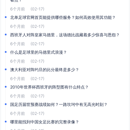
6个月前
(02-17)
北单足球官网首页能提供哪些服务？如何高效使用其功能？
6个月前
(02-17)
西班牙人对阵皇家马德里，这场德比战藏着多少惊喜与恩怨？
6个月前
(02-17)
什么是足球里的马德里式浪漫？
6个月前
(02-17)
澳大利亚对阵约旦的比分最终是多少？
6个月前
(02-17)
2010年世界杯西班牙的阵型图有什么特点？
6个月前
(02-17)
国足历届世预赛战绩如何？一路坎坷中有无高光时刻？
6个月前
(02-17)
哪里能找到中国女足比赛的完整录像？