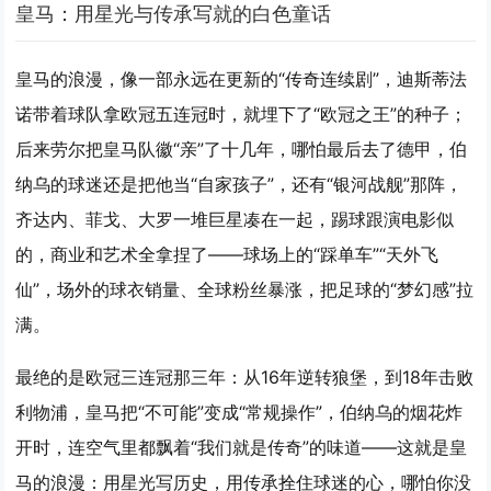
皇马：用星光与传承写就的白色童话
皇马的浪漫，像一部永远在更新的“传奇连续剧”，迪斯蒂法
诺带着球队拿
欧冠五连冠
时，就埋下了“欧冠之王”的种子；
后来劳尔把皇马队徽“亲”了十几年，哪怕最后去了德甲，伯
纳乌的球迷还是把他当“自家孩子”，还有“银河战舰”那阵，
齐达内、菲戈、大罗一堆巨星凑在一起，踢球跟演电影似
的，商业和艺术全拿捏了——球场上的“踩单车”“天外飞
仙”，场外的球衣销量、全球粉丝暴涨，把足球的“梦幻感”拉
满。
最绝的是
欧冠三连冠
那三年：从16年逆转狼堡，到18年击败
利物浦，皇马把“不可能”变成“常规操作”，伯纳乌的烟花炸
开时，连空气里都飘着“我们就是传奇”的味道——这就是皇
马的浪漫：用星光写历史，用传承拴住球迷的心，哪怕你没