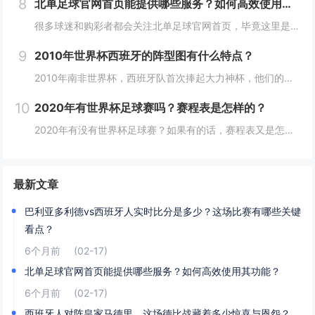
8
北单足球官网首页能提供哪些服务？如何高效使用其功能？
很多球迷和购彩者都会关注北单足球官网首页，毕竟这里是了解北京单场足球彩票、获取赛事资讯的核心入口，但你真的清楚首页能提供哪些服务，又该怎么高效利用这些功能吗？今天就来详细拆解一下。 北单足球官网首页的核心服务模块有哪些？ 北单足球官网首...
9
2010年世界杯西班牙的阵型图有什么特点？
2010年南非世界杯，西班牙队首次捧起大力神杯，他们的阵型设计和人员搭配成为传控足球的经典模板，这张阵型图背后，藏着怎样的战术智慧？ 阵型框架：4-2-3-1的“控球化”改造 从纸面站位看，西班牙的阵型可归为4-2-3-1的灵活变种...
10
2020年有世界杯足球赛吗？赛程表是怎样的？
2020年有没有世界杯足球赛？如果有的话，赛程表又是怎样的？其实答案很明确：2020年并没有举办世界杯足球赛，这背后既有世界杯的举办规律，也和2020年的特殊历史背景有关,下面我们一步步梳理清楚。 世界杯的“四年之约”：2020年本就不在...
最新文章
巴利亚多利德vs西班牙人实时比分是多少？这场比赛有哪些关键
看点？
6个月前
(02-17)
北单足球官网首页能提供哪些服务？如何高效使用其功能？
6个月前
(02-17)
西班牙人对阵皇家马德里，这场德比战藏着多少惊喜与恩怨？