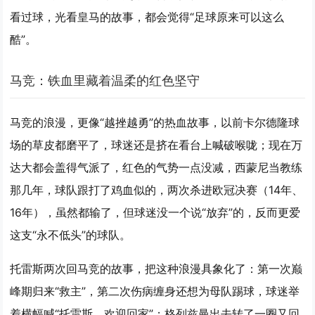
看过球，光看皇马的故事，都会觉得“足球原来可以这么
酷”。
马竞：铁血里藏着温柔的红色坚守
马竞的浪漫，更像“越挫越勇”的热血故事，以前卡尔德隆球
场的草皮都磨平了，球迷还是挤在看台上喊破喉咙；现在万
达大都会盖得气派了，红色的气势一点没减，西蒙尼当教练
那几年，球队跟打了鸡血似的，
两次杀进欧冠决赛
（14年、
16年），虽然都输了，但球迷没一个说“放弃”的，反而更爱
这支“永不低头”的球队。
托雷斯两次回马竞的故事，把这种浪漫具象化了：第一次巅
峰期归来“救主”，第二次伤病缠身还想为母队踢球，球迷举
着横幅喊“托雷斯，欢迎回家”；格列兹曼出去转了一圈又回