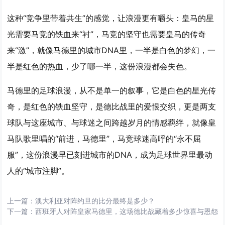
这种“竞争里带着共生”的感觉，让浪漫更有嚼头：皇马的星
光需要马竞的铁血来“衬”，马竞的坚守也需要皇马的传奇
来“激”，就像马德里的城市DNA里，一半是白色的梦幻，一
半是红色的热血，少了哪一半，这份浪漫都会失色。
马德里的足球浪漫，从不是单一的叙事，它是白色的星光传
奇，是红色的铁血坚守，是德比战里的爱恨交织，更是两支
球队与这座城市、与球迷之间
跨越岁月的情感羁绊
，就像皇
马队歌里唱的“前进，马德里”，马竞球迷高呼的“永不屈
服”，这份浪漫早已刻进城市的DNA，成为足球世界里最动
人的“城市注脚”。
上一篇：
澳大利亚对阵约旦的比分最终是多少？
下一篇：
西班牙人对阵皇家马德里，这场德比战藏着多少惊喜与恩怨