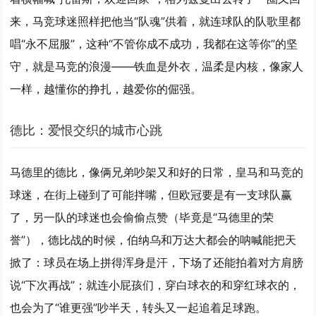
来，马竞球迷照样把他当“队魂”供着，就连球队的队歌里都
唱“永不屈服”，这种“不管你成不成功，我都在这等你”的坚
守，就是马竞的浪漫——铁血是外衣，温柔是内核，像家人
一样，越懂你的挣扎，越爱你的倔强。
德比：爱恨交织的城市心跳
马德里的德比，像俩兄弟吵架又和好的日常，皇马和马竞的
球迷，在街上碰到了可能拌嘴，但欧冠要是有一支球队赢
了，另一队的球迷也会偷偷点赞（毕竟是“马德里的荣
誉”），德比战的时候，伯纳乌和万达大都会的呐喊能把天
掀了：球员在场上拼得浑身是汗，下场了还能拍着对方肩膀
说“下次再战”；就连小屁孩们，穿白球衣的和穿红球衣的，
也会为了“谁更强”吵半天，转头又一起追着足球跑。