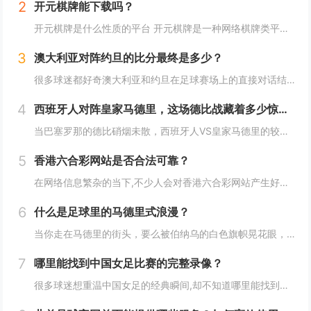
2
开元棋牌能下载吗？
开元棋牌是什么性质的平台 开元棋牌是一种网络棋牌类平台,这类平台打着休闲娱乐的旗号，以各类棋牌游戏为载体，需要明确的是，在我国，除特定合法场所和经严格审批的特定网络博彩项目外，网络棋牌赌博属于违法行为，很多类似的所谓开元棋牌平台，其本质并...
3
澳大利亚对阵约旦的比分最终是多少？
很多球迷都好奇澳大利亚和约旦在足球赛场上的直接对话结果如何，这场比赛的比分不仅关乎两队的积分排名，也能反映出双方的实力对比，下面我们就来详细回顾这场比赛的比分及背后的故事。 比分揭晓：澳大利亚3:1战胜约旦 在2024年3月的世预赛...
4
西班牙人对阵皇家马德里，这场德比战藏着多少惊喜与恩怨？
当巴塞罗那的德比硝烟未散，西班牙人VS皇家马德里的较量同样牵动着西甲球迷的心，这场对决不止是积分榜上的博弈，更是加泰罗尼亚“黑马”与马德里“银河战舰”的风格碰撞，背后藏着历史恩怨、战术博弈与球星闪光的多重看点。 历史交锋：皇马的统治与...
5
香港六合彩网站是否合法可靠？
在网络信息繁杂的当下,不少人会对香港六合彩网站产生好奇，究竟这些网站是否合法可靠呢？接下来我们就详细探讨这个问题。 香港六合彩的基本情况 香港六合彩是香港唯一的合法彩票,由香港赛马会负责营运，它有着特定的游戏规则和开奖流程，每周二、周四...
6
什么是足球里的马德里式浪漫？
当你走在马德里的街头，要么被伯纳乌的白色旗帜晃花眼，要么被万达大都会（曾是卡尔德隆）的红色海洋暖到心，这座城市的足球浪漫，一半是皇马的星光传奇，一半是马竞的铁血坚守，两种味道混在一起，就成了独一份的“马德里式浪漫”。 皇马：用星光与传...
7
哪里能找到中国女足比赛的完整录像？
很多球迷想重温中国女足的经典瞬间,却不知道哪里能找到完整、高清的比赛录像，这篇文章从获取渠道、资源特点、观看价值等角度，帮你理清“找录像”的门道。 这些渠道能稳定获取完整录像 官方平台是最靠谱的“宝库”： 中国足协/赛事官...