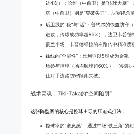
达4次）；哈维（中前卫）是“传球大脑”，
塔（中前卫）则是“突破尖刀”，决赛绝杀
后卫线的“稳”与“活”
：普约尔的铁血防守（
进攻，传球成功率超85%），边卫卡普
覆盖半场，卡普德维拉的左路传中精准度
锋线的“全能性”
：比利亚以5球成为金靴
场参与控球（场均触球超60次）；佩德
让对手边路防守顾此失彼。
战术灵魂：Tiki-Taka的“空间陷阱”
这张阵型图的核心是
控球主导的压迫式打法
：
控球率的“窒息感”
：通过中场“铁三角”的