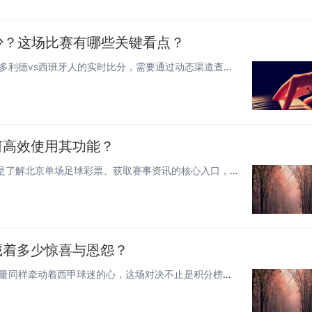
少？这场比赛有哪些关键看点？
实时比分与动态进程（附查询渠道） 如果你想了解巴利亚多利德vs西班牙人的实时比分，需要通过动态渠道查询——因为西甲联赛...
何高效使用其功能？
很多球迷和购彩者都会关注北单足球官网首页，毕竟这里是了解北京单场足球彩票、获取赛事资讯的核心入口，但你真的清楚首页能提供...
藏着多少惊喜与恩怨？
当巴塞罗那的德比硝烟未散，西班牙人VS皇家马德里的较量同样牵动着西甲球迷的心，这场对决不止是积分榜上的博弈，更是加泰罗尼...