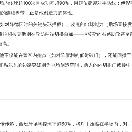
场均传球超100次且成功率超90%，用短传撕裂对手防线；伊涅
前的连续盘带，正是他创造力的体现。
如对阵德国时的关键头球拦截）、皮克的出球能力（后场直接发
德维拉和拉莫斯则在攻防两端切换自如——拉莫斯的右路助攻甚至
极高。
，他不仅能在禁区内抢点（如对阵智利的低射破门），还能回撤至
罗和席尔瓦的边路突破则为中场创造空间，两人的内切射门或传中
短传传递，西班牙场均控球率超60%，将对手压缩在半场内，对