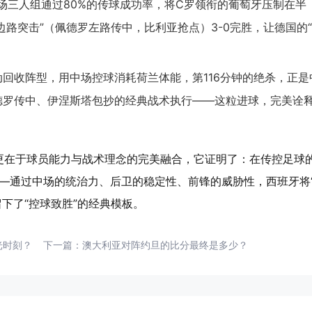
中场三人组通过80%的传球成功率，将C罗领衔的葡萄牙压制在半
边路突击”（佩德罗左路传中，比利亚抢点）3-0完胜，让德国的
回收阵型，用中场控球消耗荷兰体能，第116分钟的绝杀，正是
佩德罗传中、伊涅斯塔包抄的经典战术执行——这粒进球，完美诠
更在于
球员能力与战术理念的完美融合
，它证明了：在传控足球
——通过中场的统治力、后卫的稳定性、前锋的威胁性，西班牙将“
留下了“控球致胜”的经典模板。
光时刻？
下一篇：
澳大利亚对阵约旦的比分最终是多少？