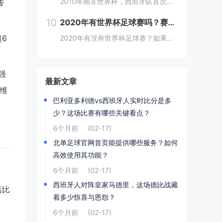
2010年南非世界杯，西班牙队首次捧起大力神杯，他们的阵型设计和人员搭配成为传控足球的经典模板，这张阵型图背后，藏着怎样的战术智慧？ 阵型框架：4-2-3-1的“控球化”改造 从纸面站位看，西班牙的阵型可归为4-2-3-1的灵活变种...
传
10
2020年有世界杯足球赛吗？赛程表是怎样的？
6
2020年有没有世界杯足球赛？如果有的话，赛程表又是怎样的？其实答案很明确：2020年并没有举办世界杯足球赛，这背后既有世界杯的举办规律，也和2020年的特殊历史背景有关,下面我们一步步梳理清楚。 世界杯的“四年之约”：2020年本就不在...
。
强
最新文章
德维
巴利亚多利德vs西班牙人实时比分是多
少？这场比赛有哪些关键看点？
6个月前
(02-17)
北单足球官网首页能提供哪些服务？如何
高效使用其功能？
6个月前
(02-17)
西班牙人对阵皇家马德里，这场德比战藏
活比
着多少惊喜与恩怨？
6个月前
(02-17)