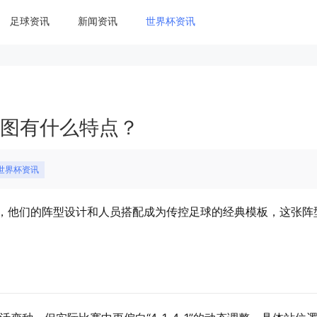
足球资讯
新闻资讯
世界杯资讯
型图有什么特点？
世界杯资讯
杯，他们的阵型设计和人员搭配成为传控足球的经典模板，这张阵