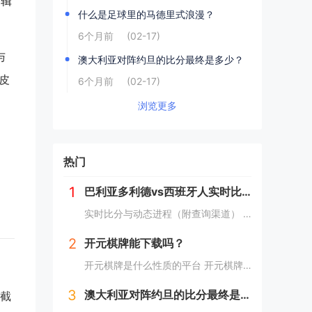
逻辑
什么是足球里的马德里式浪漫？
6个月前
(02-17)
与
澳大利亚对阵约旦的比分最终是多少？
皮
6个月前
(02-17)
浏览更多
热门
1
巴利亚多利德vs西班牙人实时比分是多少？这场比赛有哪些关键看点？
实时比分与动态进程（附查询渠道） 如果你想了解巴利亚多利德vs西班牙人的实时比分，需要通过动态渠道查询——因为西甲联赛的比分随比赛进程实时变化（比如上半场巴利亚多利德1-0领先、西班牙人点球扳平，或下半场双方互有进球）。 你可以通过...
2
开元棋牌能下载吗？
开元棋牌是什么性质的平台 开元棋牌是一种网络棋牌类平台,这类平台打着休闲娱乐的旗号，以各类棋牌游戏为载体，需要明确的是，在我国，除特定合法场所和经严格审批的特定网络博彩项目外，网络棋牌赌博属于违法行为，很多类似的所谓开元棋牌平台，其本质并...
3
澳大利亚对阵约旦的比分最终是多少？
拦截