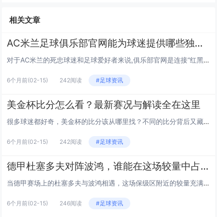
相关文章
AC米兰足球俱乐部官网能为球迷提供哪些独特体验？
对于AC米兰的死忠球迷和足球爱好者来说,俱乐部官网是连接“红黑信仰”的重要纽带，它不止是信息的集散地，更是沉浸式体验球队...
6个月前
(02-15)
242阅读
#足球资讯
美金杯比分怎么看？最新赛况与解读全在这里
很多球迷都好奇，美金杯的比分该从哪里找？不同的比分背后又藏着哪些赛事信息？今天咱们就来好好聊聊美金杯比分的那些事儿，从赛...
6个月前
(02-15)
242阅读
#足球资讯
德甲杜塞多夫对阵波鸿，谁能在这场较量中占得先机？
当德甲赛场上的杜塞多夫与波鸿相遇，这场保级区附近的较量充满了悬念，两支球队都渴望用一场胜利摆脱困境，究竟谁能在这场硬碰硬...
6个月前
(02-15)
246阅读
#足球资讯