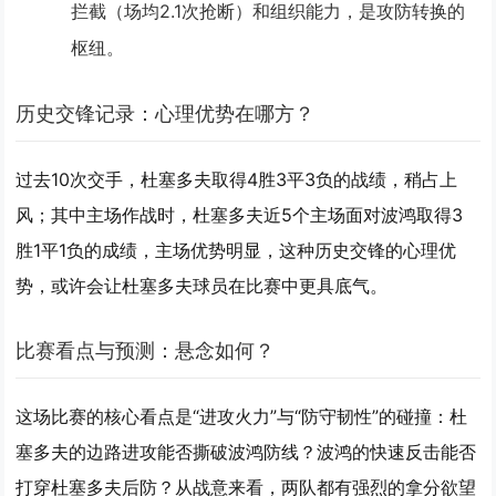
拦截（场均2.1次抢断）和组织能力，是攻防转换的
枢纽。
历史交锋记录：心理优势在哪方？
过去10次交手，杜塞多夫取得
4胜3平3负
的战绩，稍占上
风；其中主场作战时，杜塞多夫近5个主场面对波鸿取得
3
胜1平1负
的成绩，主场优势明显，这种历史交锋的心理优
势，或许会让杜塞多夫球员在比赛中更具底气。
比赛看点与预测：悬念如何？
这场比赛的核心看点是
“进攻火力”与“防守韧性”的碰撞
：杜
塞多夫的边路进攻能否撕破波鸿防线？波鸿的快速反击能否
打穿杜塞多夫后防？从战意来看，两队都有强烈的拿分欲望