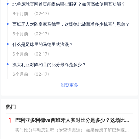
北单足球官网首页能提供哪些服务？如何高效使用其功能？
6个月前
(02-17)
西班牙人对阵皇家马德里，这场德比战藏着多少惊喜与恩怨？
6个月前
(02-17)
什么是足球里的马德里式浪漫？
6个月前
(02-17)
澳大利亚对阵约旦的比分最终是多少？
6个月前
(02-17)
浏览更多
热门
1
巴利亚多利德vs西班牙人实时比分是多少？这场比赛有哪些关键看点？
实时比分与动态进程（附查询渠道） 如果你想了解巴利亚多利德vs西班牙人的实时比分，需要通过动态渠道查询——因为西甲联赛的比分随比赛进程实时变化（比如上半场巴利亚多利德1-0领先、西班牙人点球扳平，或下半场双方互有进球）。 你可以通过...