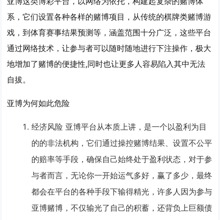
亚博这类博彩平台，以网络为依托，构建起复杂的赌博体
系，它们设置各种各样的赌博项目，从传统的棋牌类赌博游
戏，到体育赛事结果预测等，涵盖范围十分广泛，这些平台
通过网络技术，让参与者可以随时随地进行下注操作，极大
地增加了赌博的便捷性,同时也让更多人容易陷入其中无法
自拔。
亚博为何如此危险
经济风险
亚博平台从本质上讲，是一个以盈利为目
的的非法机构，它们通过操控赌博结果、设置不公平
的赔率等手段，确保自己始终处于盈利状态，对于参
与者而言，无论你一开始运气多好，赢了多少，最终
都会在平台的各种手段下输得精光，许多人因为参与
亚博赌博，不仅输光了自己的积蓄，还背负上巨额债