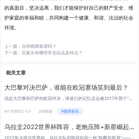
的真面目，坚决远离，我们才能保护好自己的财产安全、维
护家庭的幸福和睦，共同构建一个健康、和谐、法治的社会
环境。
上一篇：
吉祥棋牌靠谱吗？
下一篇：
百家乐有哪些常见玩法及特点？
相关文章
大巴黎对决巴萨，谁能在欧冠赛场笑到最后？
说起大巴黎和巴萨的欧冠对决，球迷们的记忆总会被2017年那个“诺坎普奇迹”拉回——巴萨6-1逆转巴黎，把足球的戏剧性拉满...
6个月前
(02-13)
265阅读
#新闻资讯
乌拉圭2022世界杯阵容，老炮压阵+新星崛起，能否续写荣光？
2022年卡塔尔世界杯，乌拉圭队的阵容如同一杯“陈酿加新酒”——既有苏亚雷斯、卡瓦尼、戈丁等老炮的醇厚经验，又有巴尔韦德...