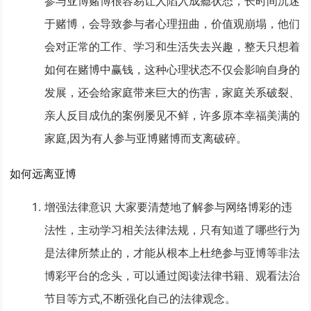
参与亚博赌博很容易让人陷入成瘾状态，长时间沉迷
于赌博，会导致参与者心理扭曲，价值观崩塌，他们
会对正常的工作、学习和生活失去兴趣，整天只想着
如何在赌博中赢钱，这种心理状态不仅会影响自身的
发展，还会给家庭带来巨大的伤害，家庭关系破裂、
亲人反目成仇的案例屡见不鲜，许多原本幸福美满的
家庭,因为有人参与亚博赌博而支离破碎。
如何远离亚博
增强法律意识
大家要清楚地了解参与网络博彩的违
法性，主动学习相关法律法规，只有知道了哪些行为
是法律所禁止的，才能从根本上杜绝参与亚博等非法
博彩平台的念头，可以通过阅读法律书籍、观看法治
节目等方式,不断强化自己的法律观念。