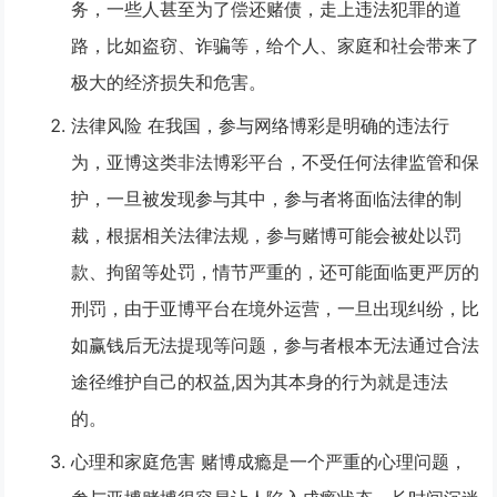
务，一些人甚至为了偿还赌债，走上违法犯罪的道
路，比如盗窃、诈骗等，给个人、家庭和社会带来了
极大的经济损失和危害。
法律风险
在我国，参与网络博彩是明确的违法行
为，亚博这类非法博彩平台，不受任何法律监管和保
护，一旦被发现参与其中，参与者将面临法律的制
裁，根据相关法律法规，参与赌博可能会被处以罚
款、拘留等处罚，情节严重的，还可能面临更严厉的
刑罚，由于亚博平台在境外运营，一旦出现纠纷，比
如赢钱后无法提现等问题，参与者根本无法通过合法
途径维护自己的权益,因为其本身的行为就是违法
的。
心理和家庭危害
赌博成瘾是一个严重的心理问题，