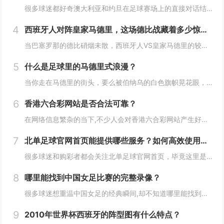
很多球迷都好奇澳大利亚和约旦在足球赛场上的直接对话结果如何，这场比赛的比分不仅关乎两队的积分排名，也能反映出双方的实力对比，下面我们就来详细回顾这场比赛的比分及背后的故事。 比分揭晓：澳大利亚3:1战胜约旦 在2024年3月的世预赛...
4
西班牙人对阵皇家马德里，这场德比战藏着多少惊喜与恩怨？
当巴塞罗那的德比硝烟未散，西班牙人VS皇家马德里的较量同样牵动着西甲球迷的心，这场对决不止是积分榜上的博弈，更是加泰罗尼亚“黑马”与马德里“银河战舰”的风格碰撞，背后藏着历史恩怨、战术博弈与球星闪光的多重看点。 历史交锋：皇马的统治与...
5
什么是足球里的马德里式浪漫？
当你走在马德里的街头，要么被伯纳乌的白色旗帜晃花眼，要么被万达大都会（曾是卡尔德隆）的红色海洋暖到心，这座城市的足球浪漫，一半是皇马的星光传奇，一半是马竞的铁血坚守，两种味道混在一起，就成了独一份的“马德里式浪漫”。 皇马：用星光与传...
6
香港六合彩网站是否合法可靠？
在网络信息繁杂的当下,不少人会对香港六合彩网站产生好奇，究竟这些网站是否合法可靠呢？接下来我们就详细探讨这个问题。 香港六合彩的基本情况 香港六合彩是香港唯一的合法彩票,由香港赛马会负责营运，它有着特定的游戏规则和开奖流程，每周二、周四...
7
北单足球官网首页能提供哪些服务？如何高效使用其功能？
很多球迷和购彩者都会关注北单足球官网首页，毕竟这里是了解北京单场足球彩票、获取赛事资讯的核心入口，但你真的清楚首页能提供哪些服务，又该怎么高效利用这些功能吗？今天就来详细拆解一下。 北单足球官网首页的核心服务模块有哪些？ 北单足球官网首...
8
哪里能找到中国女足比赛的完整录像？
很多球迷想重温中国女足的经典瞬间,却不知道哪里能找到完整、高清的比赛录像，这篇文章从获取渠道、资源特点、观看价值等角度，帮你理清“找录像”的门道。 这些渠道能稳定获取完整录像 官方平台是最靠谱的“宝库”： 中国足协/赛事官...
9
2010年世界杯西班牙的阵型图有什么特点？