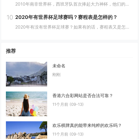
2010年南非世界杯，西班牙队首次捧起大力神杯，他们的阵型设计和人员搭配成为传控足球的经典模板，这张阵型图背后，藏着怎样的战术智慧？ 阵型框架：4-2-3-1的“控球化”改造 从纸面站位看，西班牙的阵型可归为4-2-3-1的灵活变种...
10
2020年有世界杯足球赛吗？赛程表是怎样的？
2020年有没有世界杯足球赛？如果有的话，赛程表又是怎样的？其实答案很明确：2020年并没有举办世界杯足球赛，这背后既有世界杯的举办规律，也和2020年的特殊历史背景有关,下面我们一步步梳理清楚。 世界杯的“四年之约”：2020年本就不在...
推荐
未命名
刚刚
香港六合彩网站是否合法可靠？
11个月前
(09-13)
欢乐棋牌真的能带来纯粹的欢乐吗？
11个月前
(09-13)