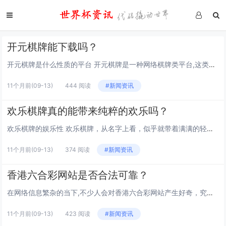
开元棋牌能下载吗？
开元棋牌是什么性质的平台 开元棋牌是一种网络棋牌类平台,这类平台打着休闲娱乐的旗号，以各类棋牌游戏为载体，需要明确的是，在我国，除特定合法场所和经严格审批的特定网络博彩项目外，网络棋牌赌博属于违法行为，很多类似的所谓开元棋牌平台，其本质并...
11个月前
(09-13)
444 阅读
#新闻资讯
欢乐棋牌真的能带来纯粹的欢乐吗？
欢乐棋牌的娱乐性 欢乐棋牌，从名字上看，似乎就带着满满的轻松愉悦氛围，它将传统棋牌游戏以更具趣味性的形式呈现，比如常见的斗地主、麻将等，在欢乐棋牌平台上，画面可能更加精美，音效也更生动活泼，给玩家营造出一种仿佛置身于热闹棋牌室的感觉，玩家...
11个月前
(09-13)
374 阅读
#新闻资讯
香港六合彩网站是否合法可靠？
在网络信息繁杂的当下,不少人会对香港六合彩网站产生好奇，究竟这些网站是否合法可靠呢？接下来我们就详细探讨这个问题。 香港六合彩的基本情况 香港六合彩是香港唯一的合法彩票,由香港赛马会负责营运，它有着特定的游戏规则和开奖流程，每周二、周四...
11个月前
(09-13)
423 阅读
#新闻资讯