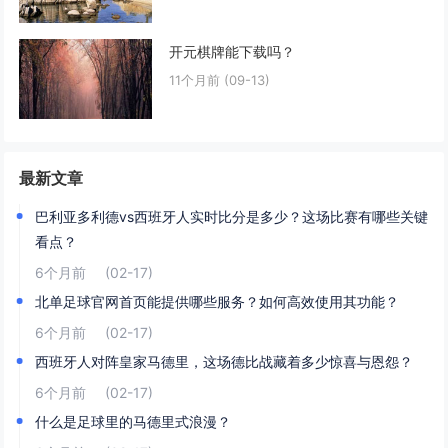
开元棋牌能下载吗？
11个月前
(09-13)
最新文章
巴利亚多利德vs西班牙人实时比分是多少？这场比赛有哪些关键
看点？
6个月前
(02-17)
北单足球官网首页能提供哪些服务？如何高效使用其功能？
6个月前
(02-17)
西班牙人对阵皇家马德里，这场德比战藏着多少惊喜与恩怨？
6个月前
(02-17)
什么是足球里的马德里式浪漫？