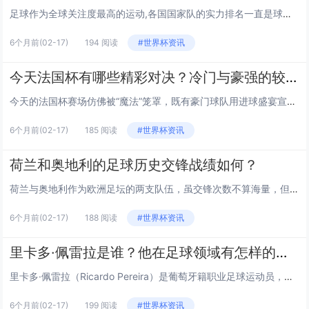
足球作为全球关注度最高的运动,各国国家队的实力排名一直是球迷热议的焦点，国际足联（FIFA）的世界排名综合了比赛表现、赛事权重等因素，能直观反映各国足球的竞争力，当前足球排行榜前十名的国家都有哪些？他们的实力又体现在哪些方面呢？ 阿根廷：...
6个月前
(02-17)
194 阅读
#世界杯资讯
今天法国杯有哪些精彩对决？冷门与豪强的较量带来了怎样的惊喜？
今天的法国杯赛场仿佛被“魔法”笼罩，既有豪门球队用进球盛宴宣告统治力，也有草根球队凭借热血斗志掀翻职业劲旅，从巴黎圣日耳曼的星光熠熠，到业余球队的绝地翻盘，每一场比赛都在书写属于足球的浪漫故事,下面就来拆解今天法国杯的精彩瞬间与深层看点：...
6个月前
(02-17)
185 阅读
#世界杯资讯
荷兰和奥地利的足球历史交锋战绩如何？
荷兰与奥地利作为欧洲足坛的两支队伍，虽交锋次数不算海量，但每一次碰面都充满看点，下面从历史总览、赛事表现、经典对决和近期趋势四个维度,详细梳理两队的交锋故事。 历史交锋总览（截至2024年） 荷兰与奥地利在国际赛事（含友谊赛、欧洲杯、世...
6个月前
(02-17)
188 阅读
#世界杯资讯
里卡多·佩雷拉是谁？他在足球领域有怎样的表现？
里卡多·佩雷拉（Ricardo Pereira）是葡萄牙籍职业足球运动员，以攻防兼备的右后卫角色闻名，目前效力于英超莱斯特城足球俱乐部，同时也是葡萄牙国家队的常客，他的足球生涯充满亮点，从葡超劲旅到英超豪强，从国内赛场到国际舞台，都留下了深...
6个月前
(02-17)
199 阅读
#世界杯资讯