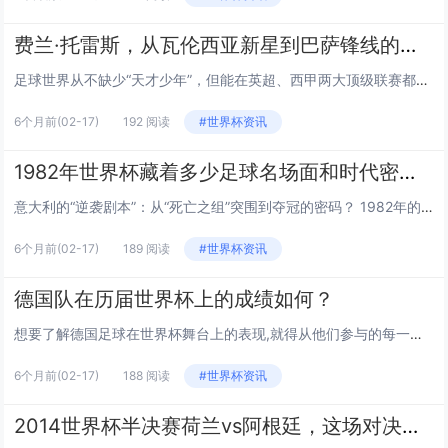
费兰·托雷斯，从瓦伦西亚新星到巴萨锋线的多面手，他的成长之路有何独特之处？
足球世界从不缺少“天才少年”，但能在英超、西甲两大顶级联赛都站稳脚跟，还能在西班牙国家队成为战术核心的年轻球员，费兰·托雷斯绝对是其中的佼佼者，他的成长轨迹充满了“跨界”与“突破”，从瓦伦西亚的追风少年，到曼城的冠军拼图，再到巴萨的锋线变数...
6个月前
(02-17)
192 阅读
#世界杯资讯
1982年世界杯藏着多少足球名场面和时代密码？
意大利的“逆袭剧本”：从“死亡之组”突围到夺冠的密码？ 1982年的意大利队堪称“逆境生长”的典范，第一阶段小组赛，他们在F组（同组波兰、秘鲁、喀麦隆）仅获1胜1平1负，以小组第三惊险晋级第二阶段（当时规则为“4个成绩最好的小组第三”晋级...
6个月前
(02-17)
189 阅读
#世界杯资讯
德国队在历届世界杯上的成绩如何？
想要了解德国足球在世界杯舞台上的表现,就得从他们参与的每一届赛事说起，德国（含前西德）是世界杯的常客，成绩也一直很亮眼，咱们一步步梳理下~ 早期世界杯：起步与突破 世界杯刚创办时,1930年第一届德国没参赛，1934年意大利世界杯，德国...
6个月前
(02-17)
188 阅读
#世界杯资讯
2014世界杯半决赛荷兰vs阿根廷，这场对决为何成为经典？