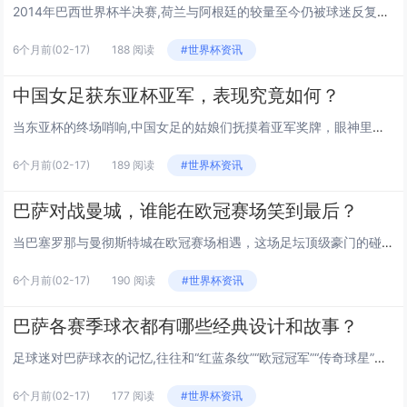
2014年巴西世界杯半决赛,荷兰与阿根廷的较量至今仍被球迷反复回味，这场对决为何成为经典？它又留下了哪些值得铭记的瞬间和故事？ 比赛背景：两支球队的晋级之路有何不同？ 荷兰在小组赛火力全开,3战全胜打进10球，淘汰赛先后以2-1逆转墨西...
6个月前
(02-17)
188 阅读
#世界杯资讯
中国女足获东亚杯亚军，表现究竟如何？
当东亚杯的终场哨响,中国女足的姑娘们抚摸着亚军奖牌，眼神里既有对成绩的欣慰，也有对“冠军梦”的渴望，这支承载着“铿锵玫瑰”精神的球队，在本届赛事中究竟展现了怎样的成长？又暴露了哪些待解的短板？我们从赛事回顾、亮点、不足、未来方向四个维度，拆...
6个月前
(02-17)
189 阅读
#世界杯资讯
巴萨对战曼城，谁能在欧冠赛场笑到最后？
当巴塞罗那与曼彻斯特城在欧冠赛场相遇，这场足坛顶级豪门的碰撞瞬间点燃了球迷的热情，一边是重建中重拾传控基因的巴萨，一边是志在欧冠卫冕的蓝月军团，这场对决究竟谁能更胜一筹？我们从多个维度来剖析这场焦点之战。 两队近期状态：是势如破竹还是暗藏...
6个月前
(02-17)
190 阅读
#世界杯资讯
巴萨各赛季球衣都有哪些经典设计和故事？
足球迷对巴萨球衣的记忆,往往和“红蓝条纹”“欧冠冠军”“传奇球星”绑定在一起，从“梦一”王朝到“MSN”三叉戟，从加泰罗尼亚文化符号到环保科技尝试，巴萨球衣的每一次迭代，都藏着足球、文化与时代的故事，下面我们通过几个问题，拆解这些经典设计的...
6个月前
(02-17)
177 阅读
#世界杯资讯