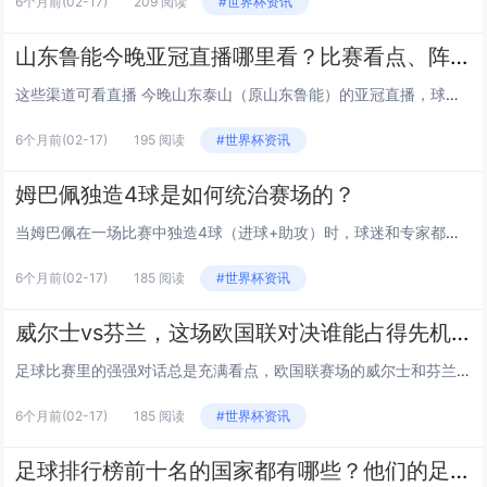
6个月前
(02-17)
209 阅读
#世界杯资讯
山东鲁能今晚亚冠直播哪里看？比赛看点、阵容分析全解读
这些渠道可看直播 今晚山东泰山（原山东鲁能）的亚冠直播，球迷可通过 咪咕视频 体育专区、央视体育客户端（CCTV5+频道若有转播计划，可提前查看节目单）观看，爱奇艺体育也获得了亚冠部分场次的转播权，大家可在其“亚冠专区”找到直播入口。...
6个月前
(02-17)
195 阅读
#世界杯资讯
姆巴佩独造4球是如何统治赛场的？
当姆巴佩在一场比赛中独造4球（进球+助攻）时，球迷和专家都在讨论：他是如何做到统治赛场的？这不仅是个人能力的爆发，更是战术、心理、团队协作等多维度因素的叠加。 速度与技巧的双重碾压 姆巴佩的速度是“核武器”，但这场比赛里，他把“技巧...
6个月前
(02-17)
185 阅读
#世界杯资讯
威尔士vs芬兰，这场欧国联对决谁能占得先机？
足球比赛里的强强对话总是充满看点，欧国联赛场的威尔士和芬兰即将迎来正面碰撞，不少球迷都好奇这场较量中谁更有机会拿下胜利？接下来我们从几个维度来剖析这场比赛的潜在走向。 两队近期竞技状态如何？ 威尔士这边，欧国联征程起伏不定，上一轮他们0...
6个月前
(02-17)
185 阅读
#世界杯资讯
足球排行榜前十名的国家都有哪些？他们的足球实力强在哪？