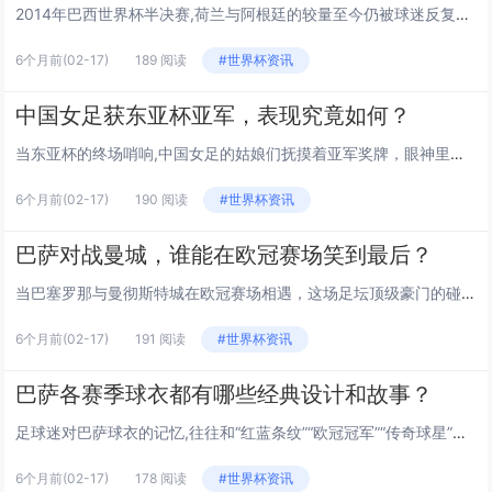
2014年巴西世界杯半决赛,荷兰与阿根廷的较量至今仍被球迷反复回味，这场对决为何成为经典？它又留下了哪些值得铭记的瞬间和故事？ 比赛背景：两支球队的晋级之路有何不同？ 荷兰在小组赛火力全开,3战全胜打进10球，淘汰赛先后以2-1逆转墨西...
6个月前
(02-17)
189 阅读
#世界杯资讯
中国女足获东亚杯亚军，表现究竟如何？
当东亚杯的终场哨响,中国女足的姑娘们抚摸着亚军奖牌，眼神里既有对成绩的欣慰，也有对“冠军梦”的渴望，这支承载着“铿锵玫瑰”精神的球队，在本届赛事中究竟展现了怎样的成长？又暴露了哪些待解的短板？我们从赛事回顾、亮点、不足、未来方向四个维度，拆...
6个月前
(02-17)
190 阅读
#世界杯资讯
巴萨对战曼城，谁能在欧冠赛场笑到最后？
当巴塞罗那与曼彻斯特城在欧冠赛场相遇，这场足坛顶级豪门的碰撞瞬间点燃了球迷的热情，一边是重建中重拾传控基因的巴萨，一边是志在欧冠卫冕的蓝月军团，这场对决究竟谁能更胜一筹？我们从多个维度来剖析这场焦点之战。 两队近期状态：是势如破竹还是暗藏...
6个月前
(02-17)
191 阅读
#世界杯资讯
巴萨各赛季球衣都有哪些经典设计和故事？
足球迷对巴萨球衣的记忆,往往和“红蓝条纹”“欧冠冠军”“传奇球星”绑定在一起，从“梦一”王朝到“MSN”三叉戟，从加泰罗尼亚文化符号到环保科技尝试，巴萨球衣的每一次迭代，都藏着足球、文化与时代的故事，下面我们通过几个问题，拆解这些经典设计的...
6个月前
(02-17)
178 阅读
#世界杯资讯