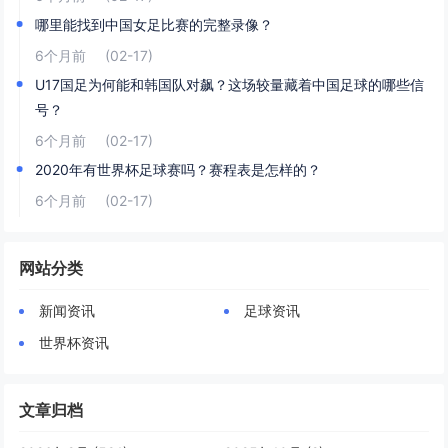
哪里能找到中国女足比赛的完整录像？
6个月前
(02-17)
U17国足为何能和韩国队对飙？这场较量藏着中国足球的哪些信
号？
6个月前
(02-17)
2020年有世界杯足球赛吗？赛程表是怎样的？
6个月前
(02-17)
网站分类
新闻资讯
足球资讯
世界杯资讯
文章归档