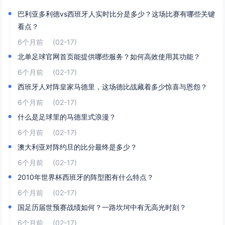
巴利亚多利德vs西班牙人实时比分是多少？这场比赛有哪些关键
看点？
6个月前
(02-17)
北单足球官网首页能提供哪些服务？如何高效使用其功能？
6个月前
(02-17)
西班牙人对阵皇家马德里，这场德比战藏着多少惊喜与恩怨？
6个月前
(02-17)
什么是足球里的马德里式浪漫？
6个月前
(02-17)
澳大利亚对阵约旦的比分最终是多少？
6个月前
(02-17)
2010年世界杯西班牙的阵型图有什么特点？
6个月前
(02-17)
国足历届世预赛战绩如何？一路坎坷中有无高光时刻？
6个月前
(02-17)