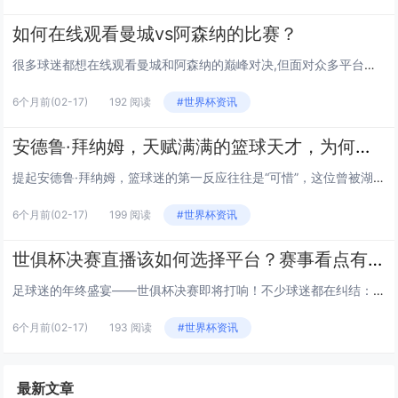
如何在线观看曼城vs阿森纳的比赛？
很多球迷都想在线观看曼城和阿森纳的巅峰对决,但面对众多平台和渠道，难免会有困惑，下面就从几个关键角度来解答大家的疑问，帮你找到最靠谱的观赛方式。 有哪些正规平台可以在线观看这场比赛？ 目前国内观看英超赛事的正规渠道主要是爱奇艺体育和腾讯...
6个月前
(02-17)
192 阅读
#世界杯资讯
安德鲁·拜纳姆，天赋满满的篮球天才，为何职业生涯早早熄火？
提起安德鲁·拜纳姆，篮球迷的第一反应往往是“可惜”，这位曾被湖人寄予厚望的内线天才，拥有顶级的身体天赋和技术潜力，却在27岁的黄金年龄就基本告别了NBA赛场，他的职业生涯如同流星般短暂闪耀，又迅速坠落,背后的原因值得探究。 天赋炸裂：湖人...
6个月前
(02-17)
199 阅读
#世界杯资讯
世俱杯决赛直播该如何选择平台？赛事看点有哪些？
足球迷的年终盛宴——世俱杯决赛即将打响！不少球迷都在纠结：该选哪个平台看直播？这场决赛又藏着哪些不容错过的看点？别急，这份观赛指南会帮你理清思路，无论是直播平台的选择，还是赛事的核心亮点,都能找到答案。 世俱杯决赛直播平台汇总 想锁定世...
6个月前
(02-17)
193 阅读
#世界杯资讯
最新文章