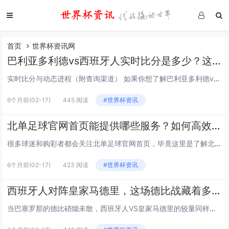
首页
世界杯资讯网
巴利亚多利德vs西班牙人实时比分是多少？这场比赛有哪些关键看点？
实时比分与动态进程（附查询渠道） 如果你想了解巴利亚多利德vs西班牙人的实时比分，需要通过动态渠道查询——因为西甲联赛的比分随比赛进程实时变化（比如上半场巴利亚多利德1-0领先、西班牙人点球扳平，或下半场双方互有进球）。 你可以通过...
6个月前
(02-17)
445 阅读
#世界杯资讯
北单足球官网首页能提供哪些服务？如何高效使用其功能？
很多球迷和购彩者都会关注北单足球官网首页，毕竟这里是了解北京单场足球彩票、获取赛事资讯的核心入口，但你真的清楚首页能提供哪些服务，又该怎么高效利用这些功能吗？今天就来详细拆解一下。 北单足球官网首页的核心服务模块有哪些？ 北单足球官网首...
6个月前
(02-17)
423 阅读
#世界杯资讯
西班牙人对阵皇家马德里，这场德比战藏着多少惊喜与恩怨？
当巴塞罗那的德比硝烟未散，西班牙人VS皇家马德里的较量同样牵动着西甲球迷的心，这场对决不止是积分榜上的博弈，更是加泰罗尼亚“黑马”与马德里“银河战舰”的风格碰撞，背后藏着历史恩怨、战术博弈与球星闪光的多重看点。 历史交锋：皇马的统治与...