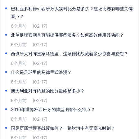
巴利亚多利德vs西班牙人实时比分是多少？这场比赛有哪些关键
看点？
6个月前
(02-17)
北单足球官网首页能提供哪些服务？如何高效使用其功能？
6个月前
(02-17)
西班牙人对阵皇家马德里，这场德比战藏着多少惊喜与恩怨？
6个月前
(02-17)
什么是足球里的马德里式浪漫？
6个月前
(02-17)
澳大利亚对阵约旦的比分最终是多少？
6个月前
(02-17)
2010年世界杯西班牙的阵型图有什么特点？
6个月前
(02-17)
国足历届世预赛战绩如何？一路坎坷中有无高光时刻？
6个月前
(02-17)